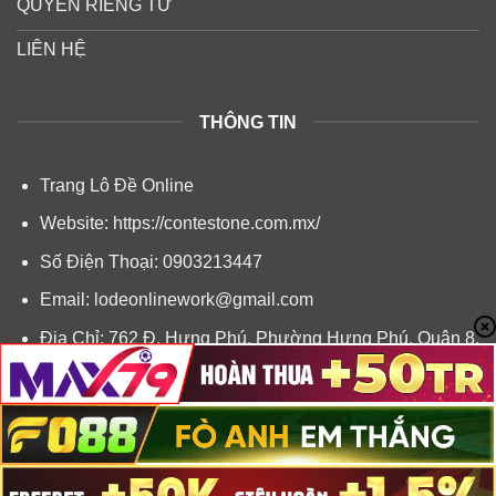
QUYỀN RIÊNG TƯ
LIÊN HỆ
THÔNG TIN
Trang Lô Đề Online
Website: https://contestone.com.mx/
Số Điện Thoại: 0903213447
Email:
lodeonlinework@gmail.com
Địa Chỉ: 762 Đ. Hưng Phú, Phường Hưng Phú, Quận 8,
Hồ Chí Minh, Việt Nam
Hagtag: #lodeonline_work #lode #lodeonline
#danhdeonline #trangdanhdeonline #lodeonlineuytin