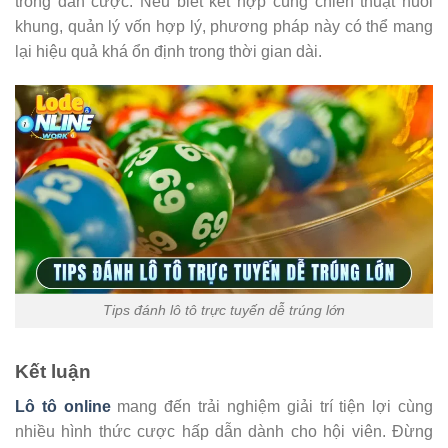
trong dàn cược. Nếu biết kết hợp cùng chiến thuật nuôi
khung, quản lý vốn hợp lý, phương pháp này có thể mang
lại hiệu quả khá ổn định trong thời gian dài.
Tips đánh lô tô trực tuyến dễ trúng lớn
Kết luận
Lô tô online
mang đến trải nghiệm giải trí tiện lợi cùng
nhiều hình thức cược hấp dẫn dành cho hội viên. Đừng