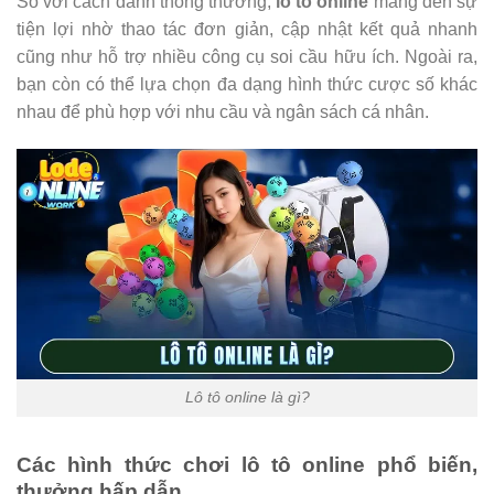
So với cách đánh thông thường,
lô tô online
mang đến sự
tiện lợi nhờ thao tác đơn giản, cập nhật kết quả nhanh
cũng như hỗ trợ nhiều công cụ soi cầu hữu ích. Ngoài ra,
bạn còn có thể lựa chọn đa dạng hình thức cược số khác
nhau để phù hợp với nhu cầu và ngân sách cá nhân.
Lô tô online là gì?
Các hình thức chơi lô tô online phổ biến,
thưởng hấp dẫn