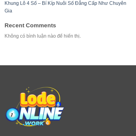
Khung Lô 4 Số – Bí Kíp Nuôi Số Đẳng Cấp Như Chuyên
Gia
Recent Comments
Không có bình luận nào để hiển thị.