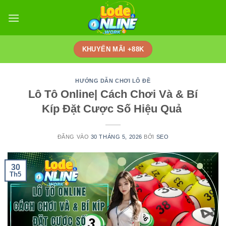
Bỏ
qua
nội
dung
KHUYẾN MÃI +88K
HƯỚNG DẪN CHƠI LÔ ĐỀ
Lô Tô Online| Cách Chơi Và & Bí
Kíp Đặt Cược Số Hiệu Quả
ĐĂNG VÀO
30 THÁNG 5, 2026
BỞI
SEO
30
Th5