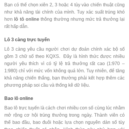
Bạn có thể chọn xiên 2, 3 hoặc 4 tùy vào chiến thuật cũng
như khả năng tài chính của mình. Tuy xác suất trúng khó
hơn
lô tô online
thông thường nhưng mức trả thưởng lại
rất hấp dẫn.
Lô 3 càng trực tuyến
Lô 3 càng yêu cầu người chơi dự đoán chính xác bộ số
gồm 3 chữ số theo KQXS. Đây là hình thức được nhiều
người yêu thích vì có tỷ lệ trả thưởng rất cao (1:970 –
1:980) chỉ với mức vốn không quá lớn. Tuy nhiên, để tăng
khả năng chiến thắng, bạn thường phải kết hợp thêm các
phương pháp soi cầu và thống kê dữ liệu.
Bao lô online
Bao lô trực tuyến là cách chơi nhiều con số cùng lúc nhằm
mở rộng cơ hội trúng thưởng trong ngày. Thành viên có
thể bao đầu, bao đuôi hoặc lựa chọn nguyên dàn số tùy