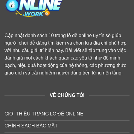
Cập nhật danh sách 10 trang
lô đề online
uy tín sẽ giúp
người chơi dễ dàng tìm kiếm và chọn lựa địa chỉ phù hợp
với nhu cầu giải trí hiện nay. Bài viết sẽ tập trung vào việc
đánh giá một cách khách quan các yếu tố như độ minh
bạch, hiệu quả hoạt động của hệ thống, các phương thức
giao dịch và trải nghiệm người dùng trên từng nền tảng.
VỀ CHÚNG TÔI
GIỚI THIỆU TRANG LÔ ĐỀ ONLINE
CHÍNH SÁCH BẢO MẬT