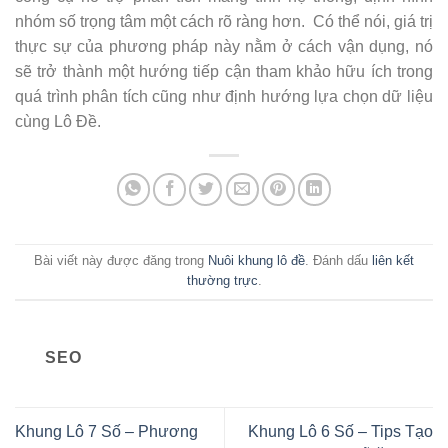
nhóm số trọng tâm một cách rõ ràng hơn. Có thể nói, giá trị
thực sự của phương pháp này nằm ở cách vận dụng, nó
sẽ trở thành một hướng tiếp cận tham khảo hữu ích trong
quá trình phân tích cũng như định hướng lựa chọn dữ liệu
cùng Lô Đề.
Bài viết này được đăng trong
Nuôi khung lô đề
. Đánh dấu
liên kết
thường trực
.
SEO
Khung Lô 7 Số – Phương
Khung Lô 6 Số – Tips Tạo