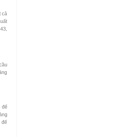
t cả
suất
 43,
cầu
năng
n để
sàng
n để