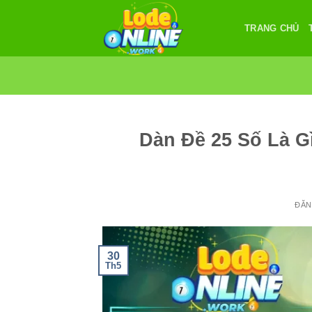
Bỏ
qua
TRANG CHỦ
nội
dung
Dàn Đề 25 Số Là G
ĐĂN
30
Th5