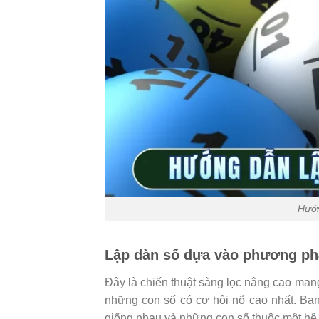
Hướn
Lập dàn số dựa vào phương ph
Đây là chiến thuật sàng lọc nâng cao mang
những con số có cơ hội nổ cao nhất. Bạn
giống nhau và những con số thuộc một hệ 